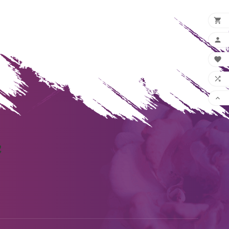




