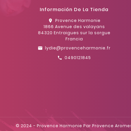
Información De La Tienda
Provence Harmonie
location_on
1866 Avenue des valayans
84320 Entraigues sur la sorgue
Francia
lydie@provenceharmonie.fr
email
0490121845
call
© 2024 - Provence Harmonie Par Provence Arome