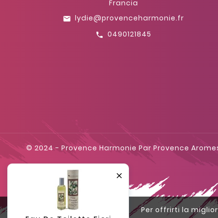
Francia
lydie@provenceharmonie.fr
email
0490121845
call
© 2024 - Provence Harmonie Par Provence Arome

Per offrirti la migli