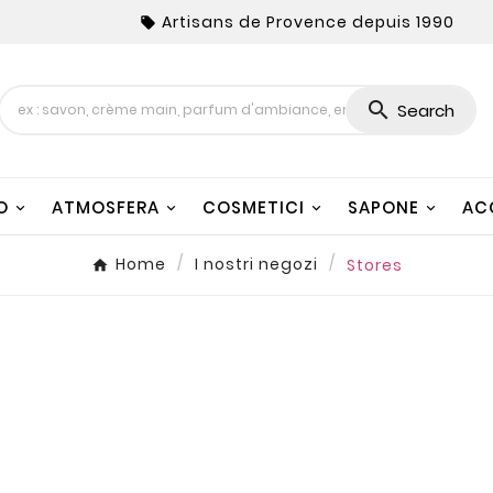
Artisans de Provence depuis 1990


Search
O
ATMOSFERA
COSMETICI
SAPONE
AC
Home
I nostri negozi
Stores