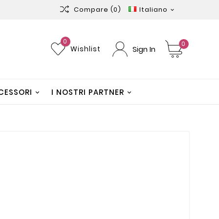
Compare
(0)
Italiano

0
0
Sign In
Wishlist
CESSORI
I NOSTRI PARTNER