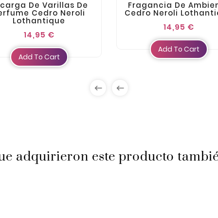
carga De Varillas De
Fragancia De Ambie
erfume Cedro Neroli
Cedro Neroli Lothant
Lothantique
14,95 €
14,95 €
Add To Cart
Add To Cart


que adquirieron este producto tamb