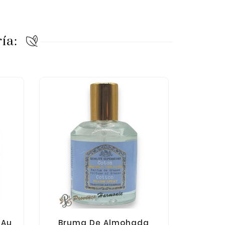
ía:
 Au
Bruma De Almohada
Bruma 