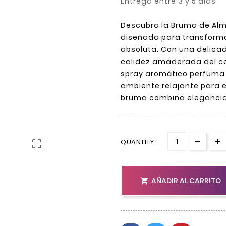
Entrega entre 3 y 5 días
Descubra la Bruma de Alm
diseñada para transform
absoluta. Con una delicada
calidez amaderada del ce
spray aromático perfuma
ambiente relajante para e
bruma combina elegancia,
QUANTITY :

AÑADIR AL CARRITO
