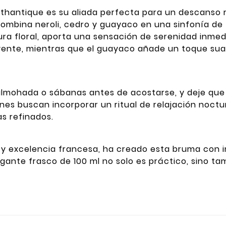
thantique es su aliada perfecta para un descanso 
combina neroli, cedro y guayaco en una sinfonía de
scura floral, aporta una sensación de serenidad inme
lvente, mientras que el guayaco añade un toque sua
lmohada o sábanas antes de acostarse, y deje que 
enes buscan incorporar un ritual de relajación noct
s refinados.
n y excelencia francesa, ha creado esta bruma con 
legante frasco de 100 ml no solo es práctico, sino t