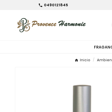
0490121845

FRAGAN
Inicio
Ambien