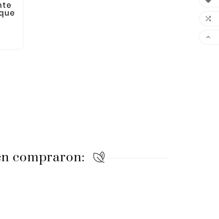

nte
ique


ién compraron: