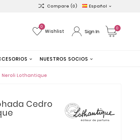
Compare
(0)
Español

0
0
Sign In
Wishlist
CCESORIOS
NUESTROS SOCIOS
Neroli Lothantique
ohada Cedro
ique