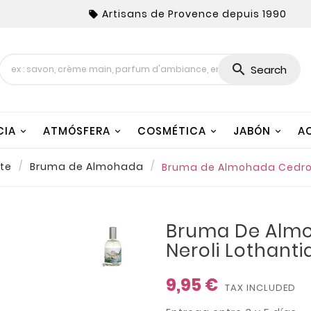
Artisans de Provence depuis 1990


Search
CIA
ATMÓSFERA
COSMÉTICA
JABÓN
A
te
Bruma de Almohada
Bruma de Almohada Cedro 
Bruma De Alm
Neroli Lothant
9,95 €
TAX INCLUDED